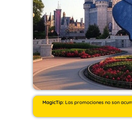
MagicTip
:
Las promociones no son acumul