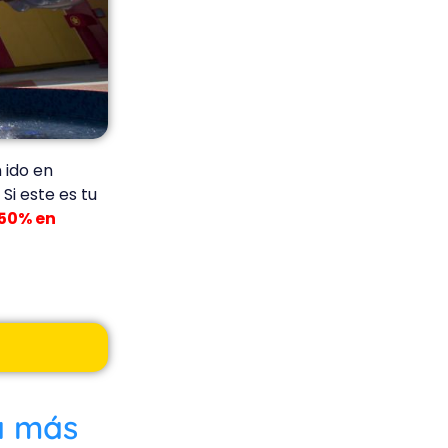
 ido en
Si este es tu
 50% en
a más