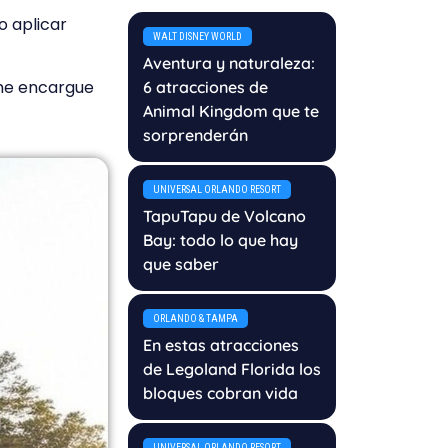
o aplicar
WALT DISNEY WORLD
Aventura y naturaleza:
e me encargue
6 atracciones de
Animal Kingdom que te
sorprenderán
UNIVERSAL ORLANDO RESORT
TapuTapu de Volcano
Bay: todo lo que hay
que saber
ORLANDO & TAMPA
En estas atracciones
de Legoland Florida los
bloques cobran vida
UNIVERSAL ORLANDO RESORT