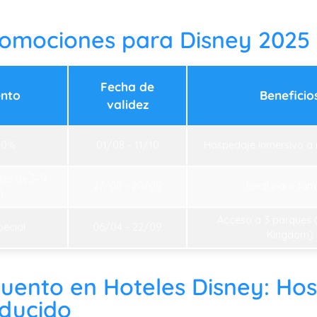
omociones para Disney 2025
Fecha de
nto
Beneficio
validez
30%
01/08 - 11/10
Hospedaje inmersivo a
des de 3-9
27/05 - 20/09
Ideal para fami
)
Acceso a 3 parques 
pecial
06/04 - 22/09
Kingdom)
uento en Hoteles Disney: Ho
educido