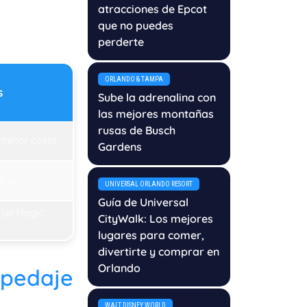
atracciones de Epcot
que no puedes
perderte
ORLANDO & TAMPA
s
Sube la adrenalina con
las mejores montañas
rusas de Busch
 menor costo
Gardens
lias
UNIVERSAL ORLANDO RESORT
Guía de Universal
(sin Magic
CityWalk: Los mejores
lugares para comer,
divertirte y comprar en
Orlando
spedaje
WALT DISNEY WORLD