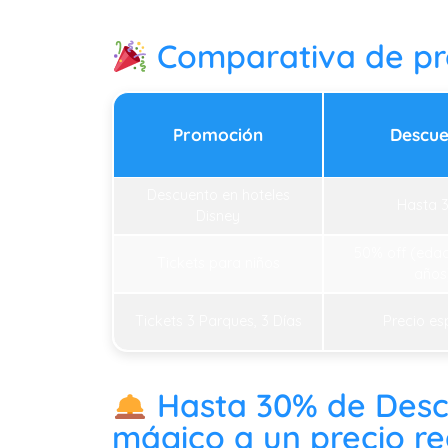
Comparativa de pr
Promoción
Descue
Descuento en hoteles
Hasta 
Disney
50% off (eda
Tickets para niños
años
Tickets 3 Parques, 3 Días
Precio es
Hasta 30% de Desc
mágico a un precio r