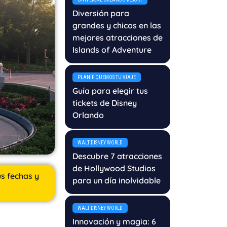
Diversión para
grandes y chicos en las
mejores atracciones de
Islands of Adventure
PLANIFIQUEMOS TU VIAJE
Guía para elegir tus
tickets de Disney
Orlando
WALT DISNEY WORLD
Descubre 7 atracciones
de Hollywood Studios
us fechas y
para un día inolvidable
WALT DISNEY WORLD
Innovación y magia: 6