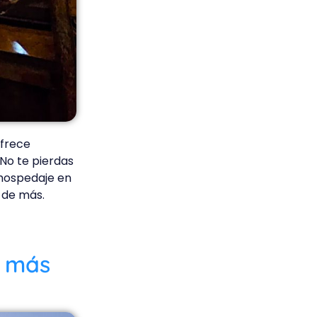
ofrece
 No te pierdas
hospedaje en
 de más.
s más